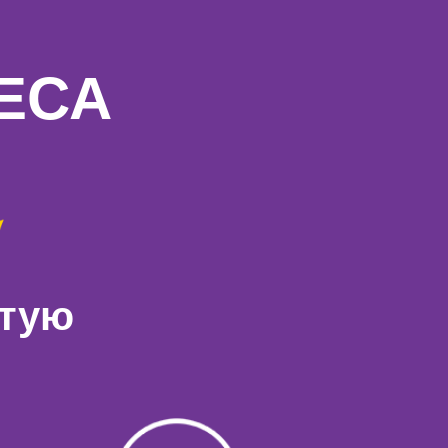
ЕСА
стую