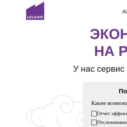
A
ЭКО
НА 
У нас сервис
По
Какие возмож
Отчет эффек
Отслеживани