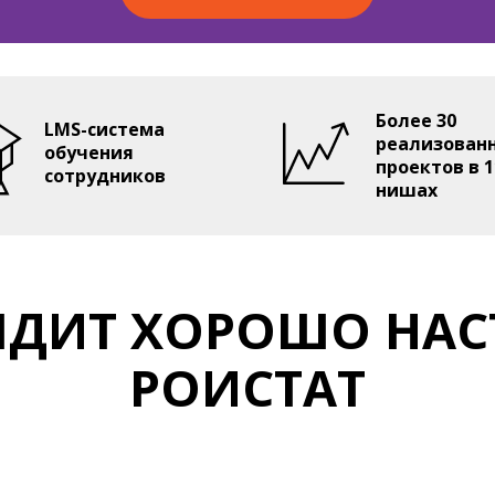
недрять
ламу (в месяц)
Более 30
LMS-система
реализован
обучения
 000₽
проектов в 1
сотрудников
нишах
00 000₽
₽
ньги
ЯДИТ ХОРОШО НА
РОИСТАТ