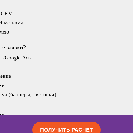
с CRM
M-метками
имею
те заявки?
т/Google Ads
ение
ки
ма (баннеры, листовки)
M?
ПОЛУЧИТЬ РАСЧЕТ