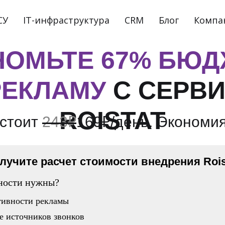
CУ
IT-инфраструктура
CRM
Блог
Компа
НОМЬТЕ 67% БЮД
РЕКЛАМУ
С СЕРВ
ROISTAT
 стоит
243₽
169₽/день. Экономия 
лучите расчет стоимости внедрения Rois
ности нужны?
тивности рекламы
е источников звонков