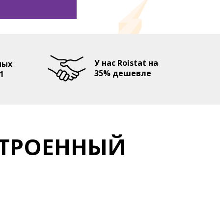
У нас Roistat на
ных
35% дешевле
1
СТРОЕННЫЙ