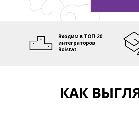
Нет
Собираемся в
Бюджет на рек
Входим в ТОП-20
До 100 000₽
интеграторов
100 000 - 300
Roistat
300 000 - 1 0
От 1 000 000
Не тратим де
КАК ВЫГЛ