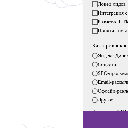
Ловец лидов
Интеграция 
Разметка UT
Понятия не 
Как привлекае
Яндекс.Дирек
Соцсети
SEO-продвиж
Email-рассыл
Офлайн-рекла
Другое
Внедрена CR
Да