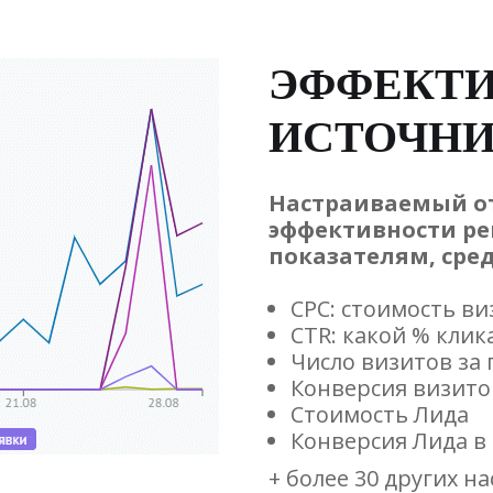
ЭФФЕКТ
ИСТОЧН
Настраиваемый о
эффективности ре
показателям, сре
CPC: стоимость ви
CTR: какой % кли
Число визитов за
Конверсия визито
Стоимость Лида
Конверсия Лида в
+ более 30 других н