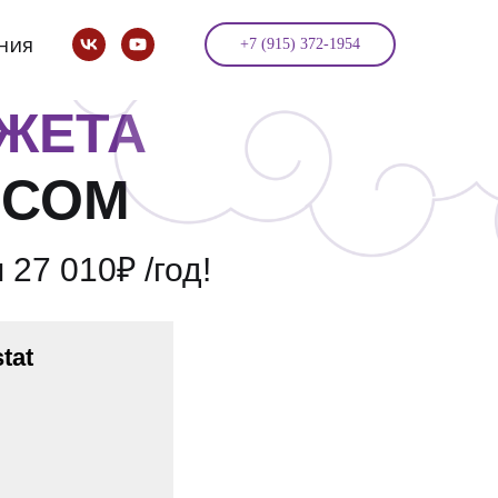
ния
+7 (915) 372-1954
ЖЕТА
ИСОМ
27 010₽ /год!
tat