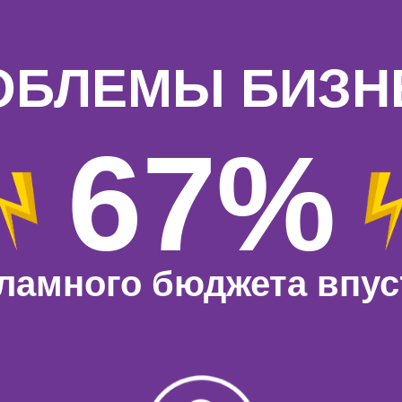
ОБЛЕМЫ БИЗН
67%
ламного бюджета впу