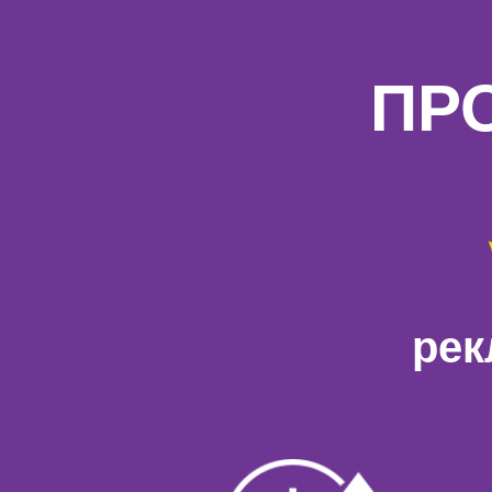
ПР
рек